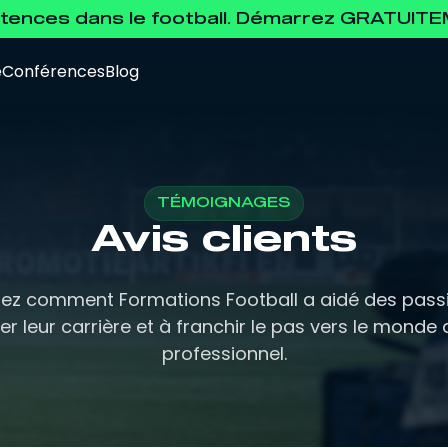
ences dans le football. Démarrez GRATUIT
e
Conférences
Blog
TÉMOIGNAGES
Avis clients
Data Analyst
Pour se former à l'analyse de la data.
ez comment Formations Football a aidé des pass
r leur carrière et à franchir le pas vers le monde 
professionnel.
Agent de Joueurs FIFA
Pour se préparer à l'examen d'agent FIFA.