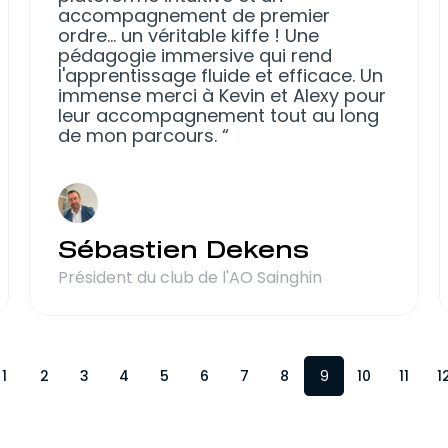
accompagnement de premier
ordre… un véritable kiffe ! Une
pédagogie immersive qui rend
l'apprentissage fluide et efficace. Un
immense merci à Kevin et Alexy pour
leur accompagnement tout au long
de mon parcours.
Sébastien Dekens
Président du club de l'AO Sainghin
1
2
3
4
5
6
7
8
9
10
11
1