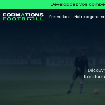
Développez vos compét
Formations
Notre organism
Analyste Vidéo
Pour se former à l'analyse vidéo et à
Découvr
l'analyse de la performance.
transforme
Agent de Joueurs FFF
Pour se préparer à l'examen d'agent FFF.