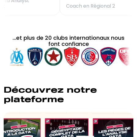
Coach et Data Analyst
indépendant
Coach en Régional
...et plus de 20 clubs internationaux nous
font confiance
Découvrez notre
plateforme