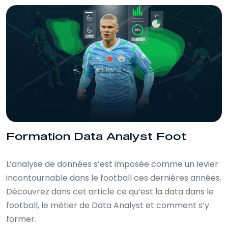
les décisions stratégiques, cette
travailler.
formation vous permet de maîtriser les
outils et méthodes indispensables à
l'analyse data dans le football. Disponible
100% en ligne et accessible 24/7, cette
formation vous guide dans
l’apprentissage des outils de référence
comme FBRef et StatsBomb,
l'interprétation des indicateurs clés et la
réalisation de rapports d’analyse
percutants. Grâce à des QCM interactifs,
Formation Data Analyst Foot
études de cas et exercices pratiques,
vous apprendrez à exploiter les données
L’analyse de données s’est imposée comme un levier
pour mieux comprendre le jeu et
incontournable dans le football ces dernières années.
appuyer vos recommandations. Maîtriser
Découvrez dans cet article ce qu’est la data dans le
la data, c’est savoir extraire les
football, le métier de Data Analyst et comment s’y
informations pertinentes, analyser les
performances individuelles et collectives,
former.