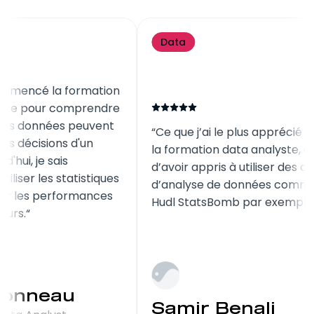
Data
Data
J'avais commencé la formation
data analyste pour comprendre
comment les données peuvent
Ce que j’ai le plus
influencer les décisions d'un
la formation data a
staff. Aujourd'hui, je sais
d’avoir appris à util
comment utiliser les statistiques
d’analyse de don
pour évaluer les performances
Hudl StatsBomb pa
de mes joueurs.
Pierre
Charbonneau
Samir Bena