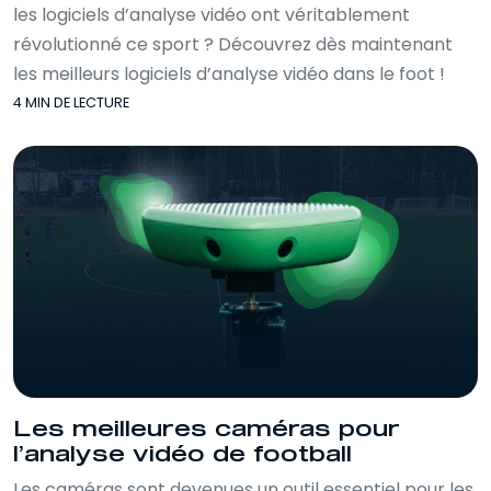
les logiciels d’analyse vidéo ont véritablement
vidéo, immersion football, formation
professionnelle football, carrière
révolutionné ce sport ? Découvrez dès maintenant
analyste vidéo, recrutement football,
les meilleurs logiciels d’analyse vidéo dans le foot !
données tactiques, analyse des matchs,
4 MIN DE LECTURE
compétences stratégiques, progression
football, évolution carrière football.
Les meilleures caméras pour
l’analyse vidéo de football
Les caméras sont devenues un outil essentiel pour les