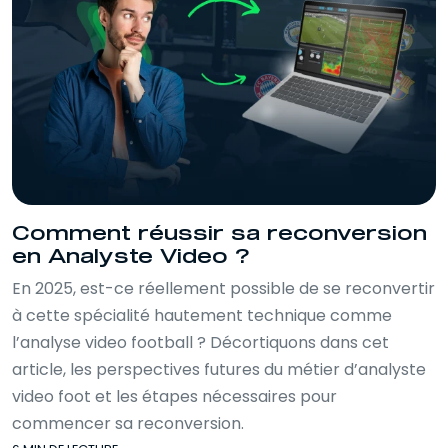
d’analyse professionnels et exploiter les
bases de données utilisées par les clubs.
Vous serez ainsi capable d'évaluer les
stratégies de jeu, de repérer les forces et
faiblesses d'une équipe et de proposer
des recommandations concrètes pour
optimiser les performances. La demande
en analystes vidéo compétents est en
constante croissance, tant les clubs
Comment réussir sa reconversion
amateurs que professionnels
en Analyste Video ?
recherchent des experts capables de
fournir des analyses pertinentes et
En 2025, est-ce réellement possible de se reconvertir
approfondies. Cette formation vous
à cette spécialité hautement technique comme
permettra de mieux comprendre les
l’analyse video football ? Décortiquons dans cet
dynamiques de jeu, de développer une
article, les perspectives futures du métier d’analyste
méthode d'observation efficace et de
video foot et les étapes nécessaires pour
répondre aux exigences des structures
commencer sa reconversion.‍
sportives. La formation analyste vidéo