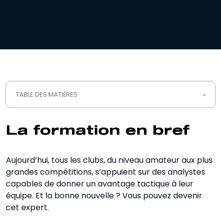
TABLE DES MATIÈRES
La formation en bref
La formation
en bref
Nos avantages
Aujourd’hui, tous les clubs, du niveau amateur aux plus
Programme
grandes compétitions, s’appuient sur des analystes
Témoignages
capables de donner un avantage tactique à leur
équipe. Et la bonne nouvelle ? Vous pouvez devenir
Questions fréquentes
cet expert.