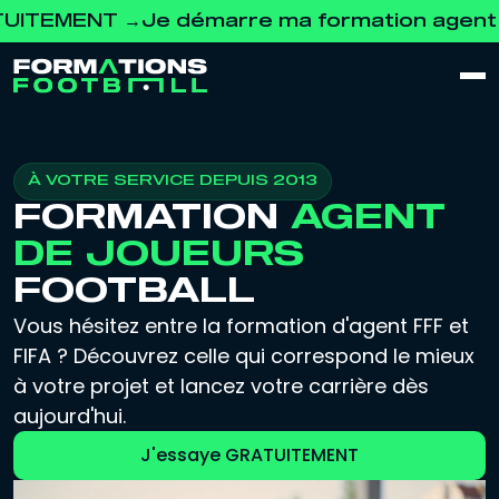
MENT →
Je démarre ma formation agent de jo
À VOTRE SERVICE DEPUIS 2013
FORMATION
AGENT
DE JOUEURS
FOOTBALL
Vous hésitez entre la formation d'agent FFF et
FIFA ? Découvrez celle qui correspond le mieux
à votre projet et lancez votre carrière dès
aujourd'hui.
J'essaye GRATUITEMENT