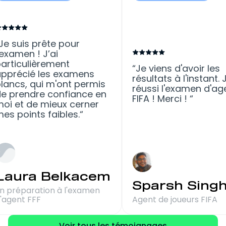
Je suis prête pour
nt
l'examen ! J’ai
particulièrement
Je viens d'a
de
apprécié les examens
résultats à l'
blancs, qui m'ont permis
réussi l'exa
de prendre confiance en
FIFA ! Merci !
moi et de mieux cerner
mes points faibles.
Laura Belkacem
Sparsh 
En préparation à l'examen
d'agent FFF
Agent de joueu
Voir tous les témoignages