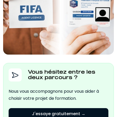
Vous voulez accéder à des cas
pour gérer les transferts en toute
pratiques, des QCM et des examens
conformité.
blancs pour vous entraîner
Vous recherchez une formation
efficacement en conditions réelles.
professionnalisante et flexible, conçue
pour maximiser vos chances de réussir
l’examen.
Vous hésitez entre les
deux parcours ?
Nous vous accompagnons pour vous aider à
choisir votre projet de formation.
J'essaye gratuitement →