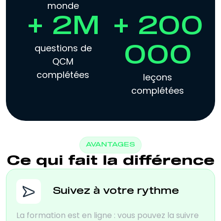
monde
+ 2M
+ 200
questions de
000
QCM
complétées
leçons
complétées
AVANTAGES
Ce qui fait la différence
Suivez à votre rythme
La formation est en ligne : vous pouvez la suivre