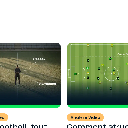
Recruteur
Pour se former au scouting et au
recrutement.
éo
Analyse Vidéo
ootball, tout
Comment struc