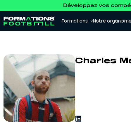
Développez vos compét
Formations
Notre organism
Charles M
Analyste Vidéo
Pour se former à l'analyse vidéo et à
l'analyse de la performance.
Agent de Joueurs FFF
Pour se préparer à l'examen d'agent FFF.