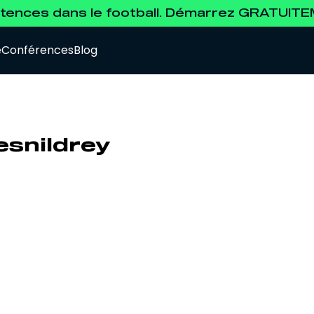
ences dans le football. Démarrez GRATUIT
e
Conférences
Blog
esnildrey
Data Analyst
Pour se former à l'analyse de la data.
Agent de Joueurs FIFA
Pour se préparer à l'examen d'agent FIFA.