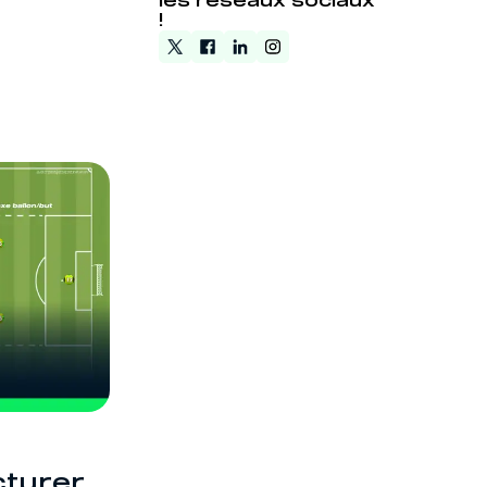
les réseaux sociaux
!
turer