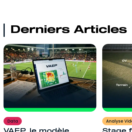
Entraîneur
Pour se préparer au métier de coach et
d'éducateur.
Derniers Articles
Data
Analyse Vid
VAEP, le modèle
Stage f