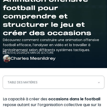
football pour
comprendre et
structurer le jeu et
créer des occasions
Découvrez comment construire une animation offensive
football efficace, l’analyser en vidéo et la travailler à
l’entraînement selon différents systèmes tactiques.
09/04/2026
4 MIN DE LECTURE
Charles Mesnildrey
TABLE DES MATIÈRES
Qu’est-ce que l’animation offensive
La capacité à créer des
football ?
occasions dans le football
repose autant sur l’organisation collective que sur la