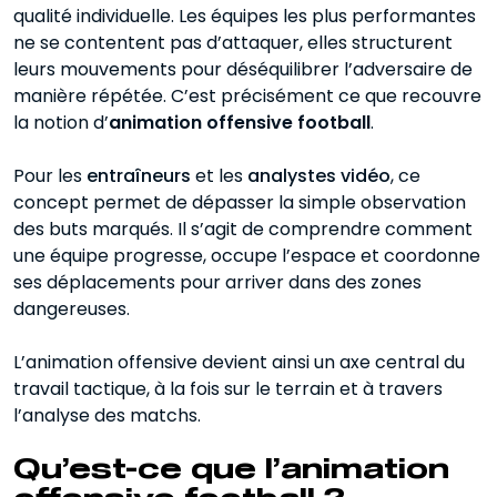
Animation offensive et système
qualité individuelle. Les équipes les plus performantes
tactique quelle différence ?
ne se contentent pas d’attaquer, elles structurent
leurs mouvements pour déséquilibrer l’adversaire de
Les principes clés d’une animation
manière répétée. C’est précisément ce que recouvre
offensive football
la notion d’
animation offensive football
.
Comment analyser une animation
offensive en vidéo ?
Pour les
entraîneurs
et les
analystes vidéo
, ce
concept permet de dépasser la simple observation
Animation offensive 4-3-3
des buts marqués. Il s’agit de comprendre comment
une équipe progresse, occupe l’espace et coordonne
Animation offensive 4-2-3-1
ses déplacements pour arriver dans des zones
Comment travailler l’animation
dangereuses.
offensive à l’entraînement ?
L’animation offensive devient ainsi un axe central du
Lien entre animation offensive et
travail tactique, à la fois sur le terrain et à travers
analyse de la performance
l’analyse des matchs.
Animation offensive au football ce qu’il
faut retenir
Qu’est-ce que l’animation