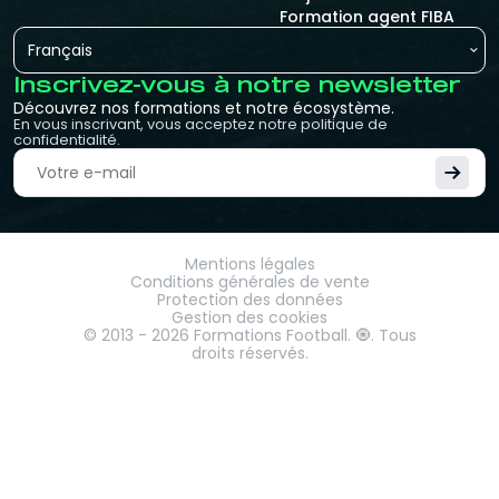
Formation agent FIBA
Français
Inscrivez-vous à notre newsletter
Découvrez nos formations et notre écosystème.
En vous inscrivant, vous acceptez notre politique de
confidentialité.
Mentions légales
Conditions générales de vente
Protection des données
Gestion des cookies
© 2013 -
2026
Formations Football. 🧿. Tous
droits réservés.