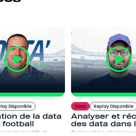
lay Disponible
Data
Replay Disponible
sation de la data
Analyser et réc
 football
des data dans l
s principaux défis de
Quels sont les principaux 