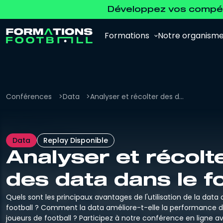
Développez vos compét
Formations
Notre organism
Conférences
Data
Analyser et récolter des data dans le foot
Analyste Vidéo
Data
Replay Disponible
Pour se former à l'analyse vidéo et à
Analyser et récolt
l'analyse de la performance.
des data dans le f
Agent de Joueurs FFF
Pour se préparer à l'examen d'agent FFF.
Quels sont les principaux avantages de l'utilisation de la data 
football ? Comment la data améliore-t-elle la performance 
joueurs de football ? Participez à notre conférence en ligne a