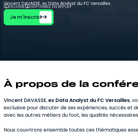
Entraîneur
Vincent DAVASSE, ex Data Analyst du FC Versailles.
EN LIGNE
DISPONIBLE EN REPLAY
Pour se préparer au métier de coach et
d'éducateur.
Je m'inscris
À propos de la confér
Vincent DAVASSE
,
ex Data Analyst du FC Versailles
, v
exclusive pour discuter de ses expériences, succès et dé
avec les autres métiers du foot, les qualités nécessair
Nous couvrirons ensemble toutes ces thématiques essen