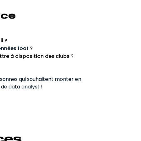
nce
l ?
nnées foot
?
re à disposition des clubs ?
rsonnes qui souhaitent monter en
de data analyst !
ces