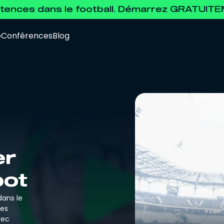
ences dans le football. Démarrez GRATUIT
e
Conférences
Blog
Data Analyst
Pour se former à l'analyse de la data.
er
oot
Agent de Joueurs FIFA
Pour se préparer à l'examen d'agent FIFA.
dans le
des
vec