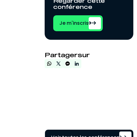
Regarder cette
conférence
Je m'inscris
Partagersur