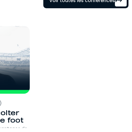
Voir toutes les conférences
olter
e foot
avantages de