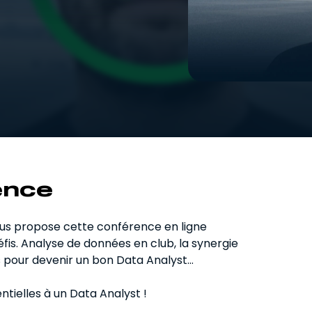
Recruteur
Pour se former au scouting et au
recrutement.
ence
ous propose cette conférence en ligne
fis. Analyse de données en club, la synergie
es pour devenir un bon Data Analyst…
tielles à un Data Analyst !