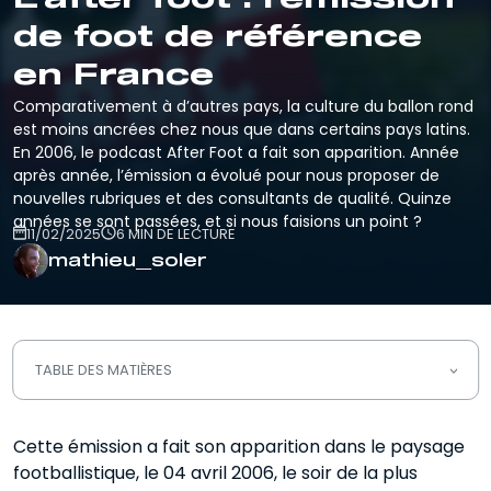
de foot de référence
en France
Comparativement à d’autres pays, la culture du ballon rond
est moins ancrées chez nous que dans certains pays latins.
En 2006, le podcast After Foot a fait son apparition. Année
après année, l’émission a évolué pour nous proposer de
nouvelles rubriques et des consultants de qualité. Quinze
années se sont passées, et si nous faisions un point ?
11/02/2025
6 MIN DE LECTURE
mathieu_soler
TABLE DES MATIÈRES
La recette de l’After foot RMC
Cette émission a fait son apparition dans le paysage
footballistique, le 04 avril 2006, le soir de la plus
Pourquoi le podcast After Foot est un
immanquable ?