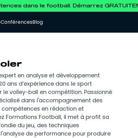
ences dans le football. Démarrez GRATUIT
e
Conférences
Blog
oler
 expert en analyse et développement
 20 ans d’expérience dans le sport
Data Analyst
Pour se former à l'analyse de la data.
ier le volley-ball en compétition. Passionné
 spécialisé dans l'accompagnement des
es compétences en rédaction et
Agent de Joueurs FIFA
z Formations Football, il met à profit sa
Pour se préparer à l'examen d'agent FIFA.
ndie du jeu, des techniques
 l'analyse de performance pour produire