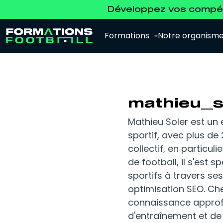
Développez vos compét
Formations
Notre organism
mathieu_s
Mathieu Soler est un
sportif, avec plus de
Analyste Vidéo
Pour se former à l'analyse vidéo et à
collectif, en particul
l'analyse de la performance.
de football, il s'est
sportifs à travers s
Agent de Joueurs FFF
optimisation SEO. Che
Pour se préparer à l'examen d'agent FFF.
connaissance approfo
d'entraînement et de