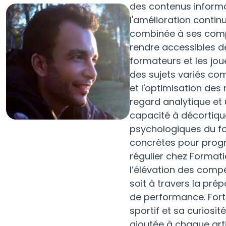
Entraîneur
des contenus informat
Pour se préparer au métier de coach et
l'amélioration contin
d'éducateur.
combinée à ses compé
rendre accessibles d
formateurs et les joue
des sujets variés co
et l'optimisation de
regard analytique et u
capacité à décortiqu
psychologiques du fo
concrètes pour progre
régulier chez Formati
l’élévation des comp
soit à travers la pré
de performance. Fort
sportif et sa curiosité
ajoutée à chaque arti