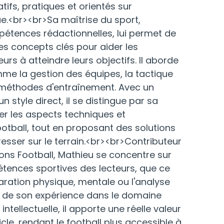
Recruteur
ifs, pratiques et orientés sur
Pour se former au scouting et au
ue.<br><br>Sa maîtrise du sport,
recrutement.
tences rédactionnelles, lui permet de
es concepts clés pour aider les
urs à atteindre leurs objectifs. Il aborde
mme la gestion des équipes, la tactique
s méthodes d'entraînement. Avec un
n style direct, il se distingue par sa
er les aspects techniques et
otball, tout en proposant des solutions
sser sur le terrain.<br><br>Contributeur
ons Football, Mathieu se concentre sur
étences sportives des lecteurs, que ce
paration physique, mentale ou l'analyse
 de son expérience dans le domaine
 intellectuelle, il apporte une réelle valeur
cle, rendant le football plus accessible à