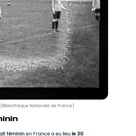
 (Bibliothèque Nationale de France)
inin
all féminin
en France a eu lieu
le 30