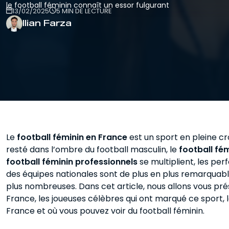
Entraîneur
le football féminin connaît un essor fulgurant
13/02/2025
5 MIN DE LECTURE
Pour se préparer au métier de coach et
d'éducateur.
Ilian Farza
Le
football féminin en France
est un sport en pleine c
resté dans l’ombre du football masculin, le
football fé
football féminin professionnels
se multiplient, les per
des équipes nationales sont de plus en plus remarquabl
plus nombreuses. Dans cet article, nous allons vous prés
France, les joueuses célèbres qui ont marqué ce sport, l
France et où vous pouvez voir du football féminin.