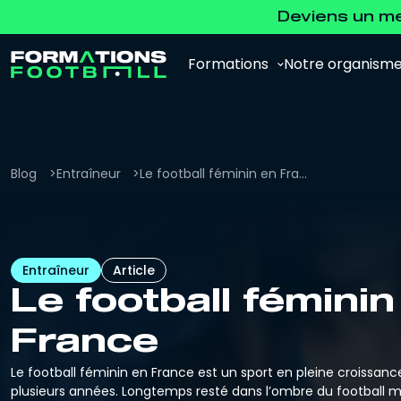
Deviens un m
Formations
Notre organism
Blog
Entraîneur
Le football féminin en France
Analyste Vidéo
Pour se former à l'analyse vidéo et à
Entraîneur
Article
l'analyse de la performance.
Le football féminin
Agent de Joueurs FFF
France
Pour se préparer à l'examen d'agent FFF.
Le football féminin en France est un sport en pleine croissanc
plusieurs années. Longtemps resté dans l’ombre du football m