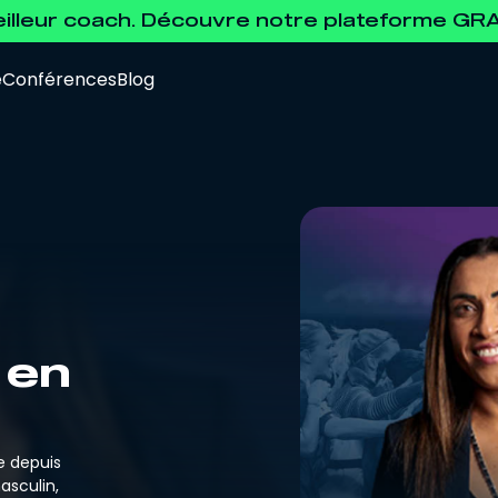
eilleur coach. Découvre notre plateforme G
e
Conférences
Blog
Data Analyst
Pour se former à l'analyse de la data.
 en
Agent de Joueurs FIFA
Pour se préparer à l'examen d'agent FIFA.
e depuis
asculin,