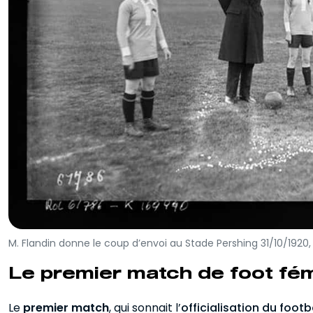
M. Flandin donne le coup d’envoi au Stade Pershing 31/10/1920,
Le premier match de foot fém
Le
premier match
, qui sonnait l’
officialisation du footb