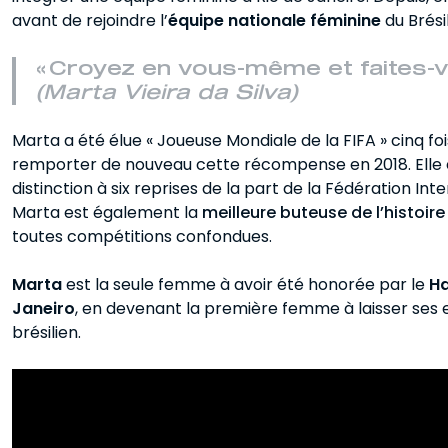
avant de rejoindre l’
équipe nationale féminine
du Brési
« Croyez en vous-même et faites-v
(Marta Vieira da Silva)
Marta a été élue « Joueuse Mondiale de la FIFA » cinq foi
remporter de nouveau cette récompense en 2018. Elle es
distinction à six reprises de la part de la Fédération Int
Marta est également la
meilleure buteuse de l’histoire
toutes compétitions confondues.
Marta
est la seule femme à avoir été honorée par le
Ha
Janeiro
, en devenant la première femme à laisser ses
brésilien.