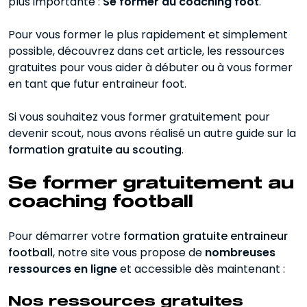
plus importante :
Se former au coaching foot
.
Tableau comparatif entre formation
Pour vous former le plus rapidement et simplement
spécialisée entraineur football et
possible, découvrez dans cet article, les ressources
ressources gratuites
gratuites pour vous aider à débuter ou à vous former
en tant que futur entraineur foot.
Si vous souhaitez vous former gratuitement pour
devenir scout, nous avons réalisé un autre guide sur la
formation gratuite au scouting
.
Se former gratuitement au
coaching football
Pour démarrer votre
formation gratuite entraineur
football
, notre site vous propose de
nombreuses
ressources en ligne
et accessible dès maintenant :
Nos ressources gratuites