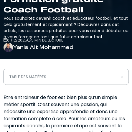
Coach Football
Vous souhaitez devenir coach et éducateur football, et tout
cela gratuitement et rapidement ? Découvrez dans cet
article, les ressources gratuites pour vous aider à débuter ou
à vous former en tant que futur entraineur foot.
01/12/2025
5 MIN DE LECTURE
Yanis Ait Mohammed
TABLE DES MATIÈRES
Se former gratuitement au coaching
Être entraineur de foot est bien plus qu’un simple
football
métier sportif. C’est souvent une passion, qui
4 chaines Youtube à suivre pour se
nécessite une expertise approfondie et donc une
former au coaching foot gratuitement
formation complète à cela. Pour les amateurs ou les
aspirants coachs, la première étape est souvent la
Quelle formation pour devenir
entraineur foot ?