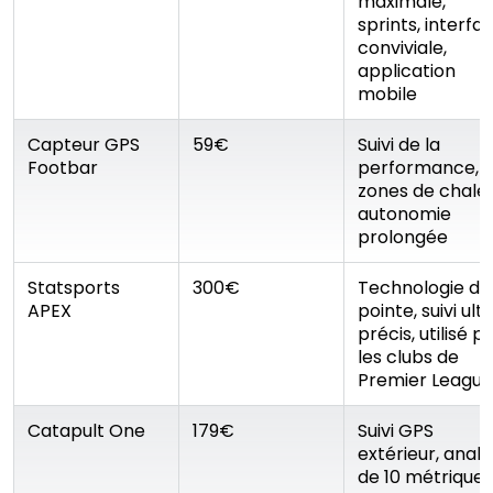
maximale,
sprints, interfa
conviviale,
application
mobile
Capteur GPS
59€
Suivi de la
Footbar
performance,
zones de chaleu
autonomie
prolongée
Statsports
300€
Technologie de
APEX
pointe, suivi ult
précis, utilisé p
les clubs de
Premier League
Catapult One
179€
Suivi GPS
extérieur, anal
de 10 métriques