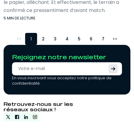
le papier, alléchant. Et effectivement, le terrain a
confirmé ce pressentiment d’avant match.
5 MIN DE LECTURE
<
1
2
3
4
5
6
7
>
Rejoignez notre newsletter
En vous inscrivant vous acceptez notre politique de
confidentialité.
Retrouvez-nous sur les
réseaux sociaux !