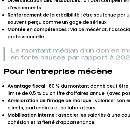
Diversification des ressources
: un bon complément 
d’événements.
Renforcement de la crédibilité
: être soutenue par u
souvent perçu comme un gage de sérieux.
Montée en compétences
: via ce mécénat, l’associa
professionnelle.
Le montant médian d’un don en mé
en forte hausse par rapport à 20
Pour l’entreprise mécène
Avantage fiscal
: 60 % du montant donné peut être d
limite de 0,5 % du chiffre d’affaires annuel (avec pos
Amélioration de l’image de marque
: valoriser son 
clients, partenaires et collaborateurs.
Mobilisation interne
: associer les salariés à une ca
cohésion et la fierté d’appartenance.