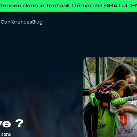
ences dans le football. Démarrez GRATUIT
e
Conférences
Blog
Data Analyst
Pour se former à l'analyse de la data.
Agent de Joueurs FIFA
Pour se préparer à l'examen d'agent FIFA.
ve ?
r sans