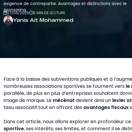
Entraîneur
exigence de contrepartie. Avantages et distinctions avec le
Pour se préparer au métier de coach et
sponsoring.
27/06/2025
5 MIN DE LECTURE
d'éducateur.
Yanis Ait Mohammed
Face à la baisse des subventions publiques et à l’augme
nombreuses associations sportives se tournent vers
le
parallèle, de plus en plus d’entreprises souhaitent donn
image de marque. Le
mécénat
devient ainsi un
levier 
tissu associatif tout en offrant des
avantages fiscaux
e
Dans cet article, nous allons explorer en profondeur ce
sportive
, ses intérêts, ses limites, et comment il se dis