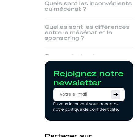
Quels sont les inconvénients
du mécénat ?
Quelles sont les différences
entre le mécénat et le
sponsoring ?
Comment structurer une
stratégie de mécénat
efficace ?
Rejoignez notre
newsletter
Mécénat, quel cadre légal ?
Le mécénat pour les
En vous inscrivant vous acceptez
associations sportives, en
notre politique de confidentialité.
résumé
Partager sur