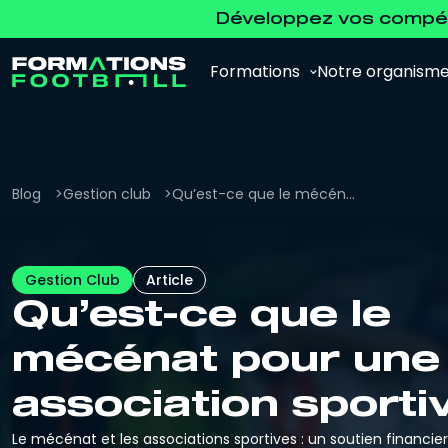
Développez vos compét
Formations
Notre organism
Blog
Gestion club
Qu’est-ce que le mécénat pour une association sportive ?
Analyste Vidéo
Gestion Club
Article
Pour se former à l'analyse vidéo et à
Qu’est-ce que le
l'analyse de la performance.
mécénat pour une
Agent de Joueurs FFF
Pour se préparer à l'examen d'agent FFF.
association sporti
Le mécénat et les associations sportives : un soutien financie