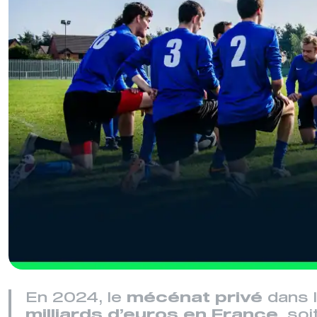
En 2024, le
mécénat privé
dans 
milliards d’euros en France
, so