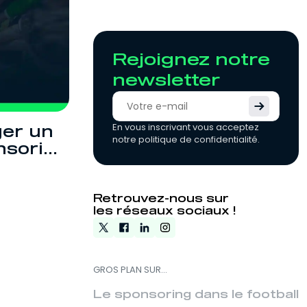
Rejoignez notre
newsletter
En vous inscrivant vous acceptez
er un
notre politique de confidentialité.
nsoring
ring efficace
: structure
Retrouvez-nous sur
s sponsors.
les réseaux sociaux !
GROS PLAN SUR...
Le sponsoring dans le football