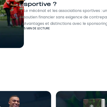
Recruteur
sportive ?
Pour se former au scouting et au
Le mécénat et les associations sportives : u
recrutement.
soutien financier sans exigence de contrepar
Avantages et distinctions avec le sponsoring
5 MIN DE LECTURE