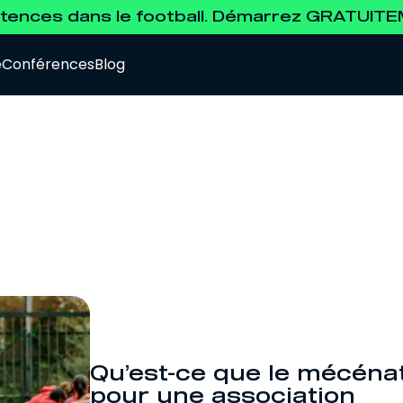
ences dans le football. Démarrez GRATUIT
e
Conférences
Blog
Data Analyst
Pour se former à l'analyse de la data.
Agent de Joueurs FIFA
Pour se préparer à l'examen d'agent FIFA.
Qu’est-ce que le mécéna
pour une association