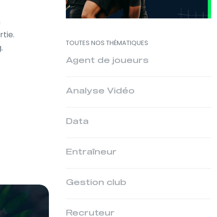
n
tie.
TOUTES NOS THÉMATIQUES
.
Agent de joueurs
Analyse Vidéo
Data
Entraîneur
Gestion club
Recruteur