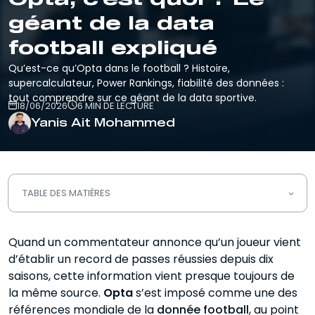
géant de la data
football expliqué
Qu’est-ce qu’Opta dans le football ? Histoire,
supercalculateur, Power Rankings, fiabilité des données :
tout comprendre sur ce géant de la data sportive.
18/06/2026
6 MIN DE LECTURE
Yanis Ait Mohammed
TABLE DES MATIÈRES
Opta, c’est quoi ?
Quand un commentateur annonce qu’un joueur vient
d’établir un record de passes réussies depuis dix
Le supercalculateur Opta, comment ça
marche
saisons, cette information vient presque toujours de
la même source.
Opta
s’est imposé comme une des
Power Rankings Opta liste des
références mondiale de la
donnée football
, au point
meilleures équipes de foot du monde