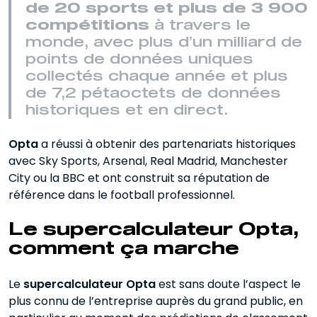
de 20 sports et plus de 3 900
compétitions
à travers le
monde, avec plus d’un milliard de
points de données uniques
collectés chaque année et plus
de 7,2 pétaoctets de données
historiques et en direct.
Opta
a réussi à obtenir des partenariats historiques
avec Sky Sports, Arsenal, Real Madrid, Manchester
City ou la BBC et ont construit sa réputation de
référence dans le football professionnel.
Le supercalculateur Opta,
comment ça marche
Le
supercalculateur Opta
est sans doute l’aspect le
plus connu de l’entreprise auprès du grand public, en