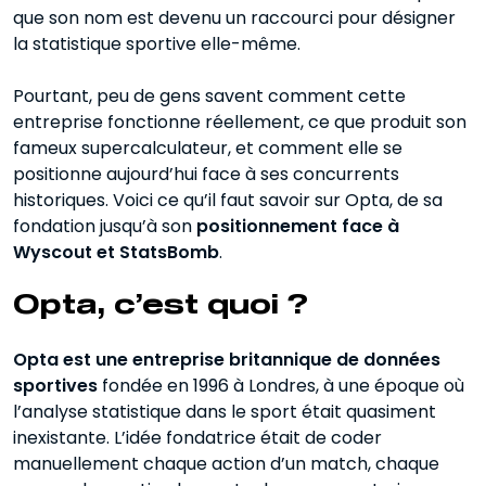
que son nom est devenu un raccourci pour désigner
la statistique sportive elle-même.
Fiabilité des données Opta ce qu’il faut
savoir
Pourtant, peu de gens savent comment cette
Opta vs Wyscout vs StatsBomb où se
entreprise fonctionne réellement, ce que produit son
positionne Opta
fameux supercalculateur, et comment elle se
positionne aujourd’hui face à ses concurrents
Opta, en résumé
historiques. Voici ce qu’il faut savoir sur Opta, de sa
fondation jusqu’à son
positionnement face à
Wyscout et StatsBomb
.
Opta, c’est quoi ?
Opta est une entreprise britannique de données
sportives
fondée en 1996 à Londres, à une époque où
l’analyse statistique dans le sport était quasiment
inexistante. L’idée fondatrice était de coder
manuellement chaque action d’un match, chaque