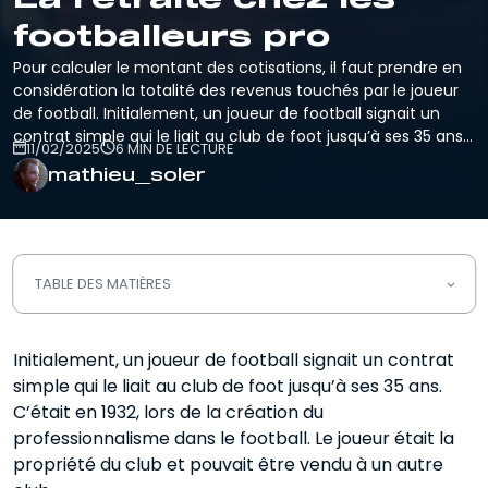
footballeurs pro
Pour calculer le montant des cotisations, il faut prendre en
considération la totalité des revenus touchés par le joueur
de football. Initialement, un joueur de football signait un
contrat simple qui le liait au club de foot jusqu’à ses 35 ans…
11/02/2025
6 MIN DE LECTURE
mathieu_soler
TABLE DES MATIÈRES
Quel est le montant de la retraite de
Initialement, un joueur de football signait un contrat
base d’un footballeur ?
simple qui le liait au club de foot jusqu’à ses 35 ans.
La retraite complémentaire des
C’était en 1932, lors de la création du
footballeurs professionnels
professionnalisme dans le football. Le joueur était la
propriété du club et pouvait être vendu à un autre
La deuxième partie de carrière d’un
joueur de foot