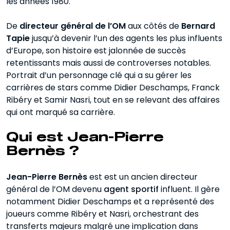
les années 1980.
À combien s’élève la fortune de Jean-
Pierre Bernès ?
De
directeur général de l’OM
aux côtés de
Bernard
La nouvelle concurrence des agents
Tapie
jusqu’à devenir l’un des agents les plus influents
français
d’Europe, son histoire est jalonnée de succès
retentissants mais aussi de controverses notables.
En résumé
Portrait d’un personnage clé qui a su gérer les
carrières de stars comme Didier Deschamps, Franck
Ribéry et Samir Nasri, tout en se relevant des affaires
qui ont marqué sa carrière.
Qui est Jean-Pierre
Bernès ?
Jean-Pierre Bernès
est est un ancien directeur
général de l’OM devenu
agent sportif
influent. Il gère
notamment Didier Deschamps et a représenté des
joueurs comme Ribéry et Nasri, orchestrant des
transferts majeurs malgré une implication dans