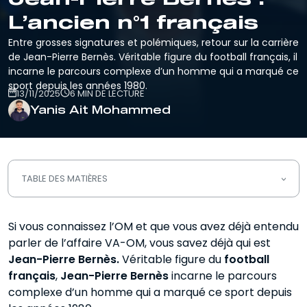
L’ancien n°1 français
Entre grosses signatures et polémiques, retour sur la carrière
de Jean-Pierre Bernès. Véritable figure du football français, il
incarne le parcours complexe d’un homme qui a marqué ce
sport depuis les années 1980.
13/11/2025
6 MIN DE LECTURE
Yanis Ait Mohammed
TABLE DES MATIÈRES
Qui est Jean-Pierre Bernès ?
Si vous connaissez l’OM et que vous avez déjà entendu
parler de l’affaire VA-OM, vous savez déjà qui est
Jean-Pierre Bernès Les joueurs de
son portefeuille
Jean-Pierre Bernès.
Véritable figure du
football
français
,
Jean-Pierre Bernès
incarne le parcours
Les polémiques de Jean-Pierre Bernès
complexe d’un homme qui a marqué ce sport depuis