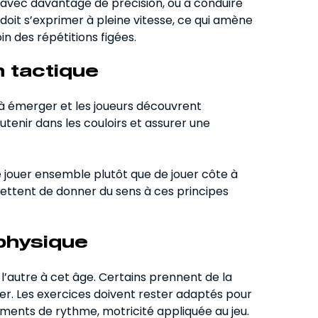
e avec davantage de précision, ou à conduire
 doit s’exprimer à pleine vitesse, ce qui amène
n des répétitions figées.
 tactique
à émerger et les joueurs découvrent
tenir dans les couloirs et assurer une
 jouer ensemble plutôt que de jouer côte à
ettent de donner du sens à ces principes
physique
l’autre à cet âge. Certains prennent de la
ger. Les exercices doivent rester adaptés pour
gements de rythme, motricité appliquée au jeu.