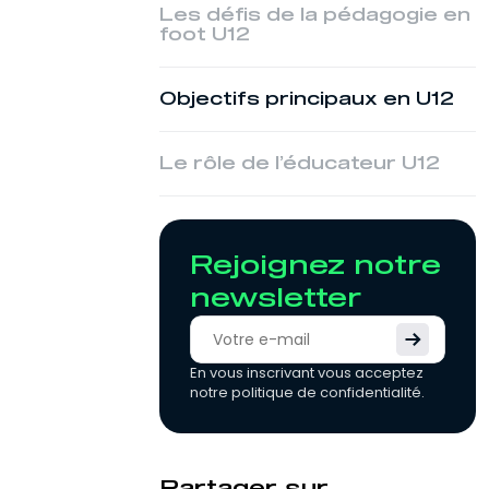
Les défis de la pédagogie en
foot U12
Objectifs principaux en U12
Le rôle de l’éducateur U12
Conseils pour organiser une
séance U12
Rejoignez notre
newsletter
Et les exercices dans tout ça
?
En vous inscrivant vous acceptez
notre politique de confidentialité.
Accompagner les U12 vers la
suite