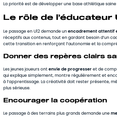
La priorité est de développer une base athlétique saine
Le rôle de l’éducateur
Le passage en U12 demande un
encadrement attentif e
réceptifs aux contenus, tout en gardant besoin d’un ca
cette transition en renforçant l’autonomie et la compré
Donner des repères clairs san
Les jeunes joueurs ont
envie de progresser
et de compr
qui explique simplement, montre régulièrement et encou
à l’apprentissage. La créativité doit rester présente,
plus sérieuse.
Encourager la coopération
Le passage à des terrains plus grands demande une
mei