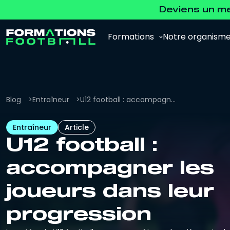
Deviens un m
Formations
Notre organism
Blog
Entraîneur
U12 football : accompagner les joueurs dans leur progression
Entraîneur
Article
Analyste Vidéo
U12 football :
Pour se former à l'analyse vidéo et à
l'analyse de la performance.
accompagner les
joueurs dans leur
Agent de Joueurs FFF
Pour se préparer à l'examen d'agent FFF.
progression