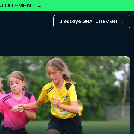
RATUITEMENT →
J'essaye GRATUITEMENT →