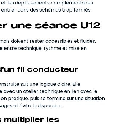
tiles et les déplacements complémentaires
ns entrer dans des schémas trop fermés.
er une séance U12
ais doivent rester accessibles et fluides.
re entre technique, rythme et mise en
’un fil conducteur
struite suit une logique claire. Elle
e avec un atelier technique en lien avec le
 en pratique, puis se termine sur une situation
ages et évite la dispersion.
 multiplier les