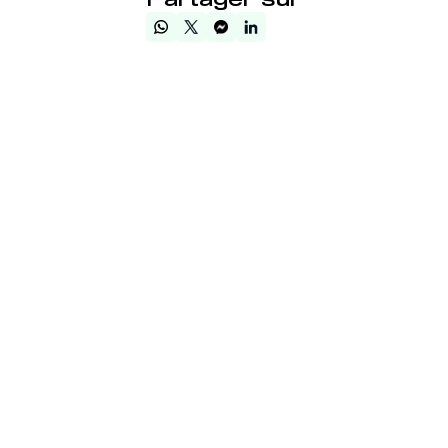
Partager sur