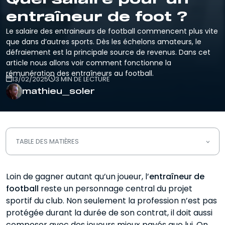
entraîneur de foot ?
Le salaire des entraineurs de football commencent plus vite
que dans d’autres sports. Dès les échelons amateurs, le
défraiement est la principale source de revenus. Dans cet
article nous allons voir comment fonctionne la
rémunération des entraîneurs au football.
13/02/2025
3 MIN DE LECTURE
mathieu_soler
TABLE DES MATIÈRES
Les salaires des entraineurs dans le
Loin de gagner autant qu’un joueur, l’
monde amateur
entraîneur de
football
reste un personnage central du projet
Une majorité d’entraîneurs bénévoles
sportif du club. Non seulement la profession n’est pas
protégée durant la durée de son contrat, il doit aussi
Entraîneurs Clubs élite
composer avec des joueurs mieux payés que lui. On