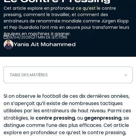
Cet article explore en profondeur ce qu’est le contre
pressing, comment le travailler, et comment des
entraîneurs de renommée mondiale comme Jürgen Klopp
et Pep Guardiola l’ont mis en œuvre pour transformer leurs
équipes en machines à gagner.
09/04/2026
7 MIN DE LECTURE
Yanis Ait Mohammed
TABLE DES MATIÈRES
Qu’est-ce que le contre pressing
Si on observe le football de ces dix dernières années,
(gegenpressing) ?
on s’aperçoit qu’il existe de nombreuses tactiques
Comment travailler le contre pressing
utilisées par les entraîneurs de haut niveau. Parmi ces
?
stratégies, le
contre pressing
, ou
gegenpressing
, se
distingue comme l’une des plus efficaces. Cet article
Le contre pressing de Klopp et de
explore en profondeur ce qu’est le contre pressing,
Guardiola