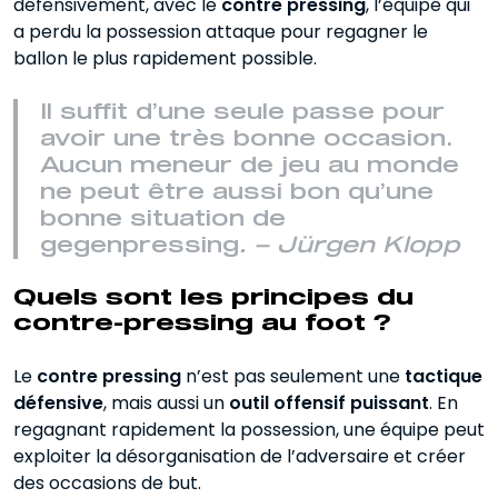
défensivement, avec le
contre pressing
, l’équipe qui
a perdu la possession attaque pour regagner le
ballon le plus rapidement possible.
Il suffit d’une seule passe pour
avoir une très bonne occasion.
Aucun meneur de jeu au monde
ne peut être aussi bon qu’une
bonne situation de
gegenpressing
. – Jürgen Klopp
Quels sont les principes du
contre-pressing au foot ?
Le
contre pressing
n’est pas seulement une
tactique
défensive
, mais aussi un
outil offensif puissant
. En
regagnant rapidement la possession, une équipe peut
exploiter la désorganisation de l’adversaire et créer
des occasions de but.