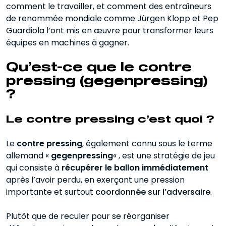
comment le travailler, et comment des entraîneurs
Pep Guardiola et le contre pressing
de renommée mondiale comme Jürgen Klopp et Pep
Guardiola l’ont mis en œuvre pour transformer leurs
Tableau comparatif Gegenpressing de
équipes en machines à gagner.
Klopp vs Contre pressing de Guardiola
Succès du contre pressing en match
Qu’est-ce que le contre
pressing (gegenpressing)
?
Le contre pressing c’est quoi ?
Le
contre pressing
, également connu sous le terme
allemand «
gegenpressing
« , est une stratégie de jeu
qui consiste à
récupérer le ballon immédiatement
après l’avoir perdu, en exerçant une pression
importante et surtout
coordonnée sur l’adversaire
.
Plutôt que de reculer pour se réorganiser