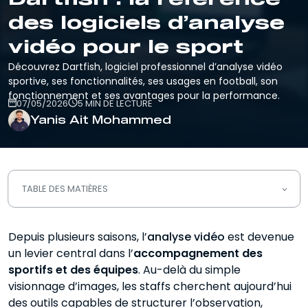
des logiciels d’analyse
vidéo pour le sport
Découvrez Dartfish, logiciel professionnel d’analyse vidéo
sportive, ses fonctionnalités, ses usages en football, son
fonctionnement et ses avantages pour la performance.
07/05/2026
5 MIN DE LECTURE
Yanis Ait Mohammed
TABLE DES MATIÈRES
Qu’est-ce que Dartfish ?
Depuis plusieurs saisons, l’
analyse vidéo
est devenue
un levier central dans l’
Comment fonctionne Dartfish ?
accompagnement des
sportifs et des équipes
. Au-delà du simple
À quoi sert Dartfish en analyse vidéo
visionnage d’images, les staffs cherchent aujourd’hui
sportive ?
des outils capables de structurer l’observation,