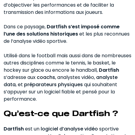
d’objectiver les performances et de faciliter la
Dartfish et le football quels usages
transmission des informations aux joueurs.
concrets ?
Installation et prise en main de Dartfish
Dans ce paysage,
Dartfish s’est imposé comme
l’une des solutions historiques
et les plus reconnues
Quel est le prix de Dartfish ?
de l’analyse vidéo sportive.
Les fonctionnalités de Dartfish
Utilisé dans le football mais aussi dans de nombreuses
autres disciplines comme le tennis, le basket, le
Dartfish, un outil structurant pour
l’analyse vidéo
hockey sur glace ou encore le handball,
Dartfish
s’adresse aux
coachs
, analystes vidéo,
analyste
data
, et
préparateurs physiques
qui souhaitent
s’appuyer sur un logiciel fiable et pensé pour la
performance.
Qu’est-ce que Dartfish ?
Dartfish
est un
logiciel d’analyse vidéo
sportive