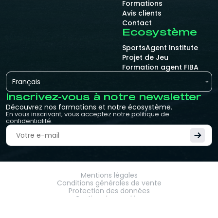
Formations
Avis clients
Contact
Ecosystème
SportsAgent Institute
Projet de Jeu
Formation agent FIBA
Français
Inscrivez-vous à notre newsletter
Découvrez nos formations et notre écosystème.
En vous inscrivant, vous acceptez notre politique de
confidentialité.
Mentions légales
Conditions générales de vente
Protection des données
Gestion des cookies
© 2013 -
2026
Formations Football. 🧿. Tous
droits réservés.