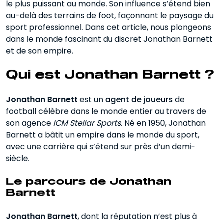
le plus puissant au monde. Son influence s’étend bien
au-delà des terrains de foot, façonnant le paysage du
Jonathan Barnett De nombreux
sport professionnel. Dans cet article, nous plongeons
joueurs dans son portefeuille
dans le monde fascinant du discret Jonathan Barnett
et de son empire.
ICM Stellar Sports L’agence sportive la
plus importante au monde
Qui est Jonathan Barnett ?
Jonathan Barnett Un agent sportif
humain et discret
Jonathan Barnett
est un
agent de joueurs
de
La vision de Jonathan Barnett pour
football célèbre dans le monde entier au travers de
l’avenir
son agence
ICM Stellar Sports
. Né en 1950, Jonathan
Barnett a bâtit un empire dans le monde du sport,
avec une carrière qui s’étend sur près d’un demi-
siècle.
Le parcours de Jonathan
Barnett
Jonathan Barnett
, dont la réputation n’est plus à