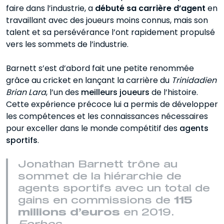
faire dans l’industrie, a
débuté sa carrière d’agent
en
travaillant avec des joueurs moins connus, mais son
talent et sa persévérance l’ont rapidement propulsé
vers les sommets de l’industrie.
Barnett s’est d’abord fait une petite renommée
grâce au cricket en lançant la carrière du
Trinidadien
Brian Lara
, l’un des
meilleurs joueurs
de l’histoire.
Cette expérience précoce lui a permis de développer
les compétences et les connaissances nécessaires
pour exceller dans le monde compétitif des
agents
sportifs
.
Jonathan Barnett trône au
sommet de la hiérarchie de
agents sportifs avec un total de
gains en commissions de
115
millions d’euros
en 2019.