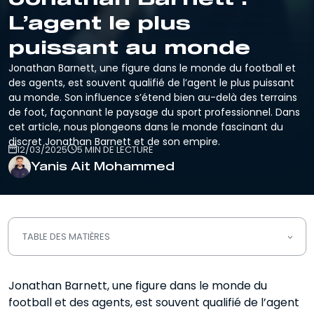
L’agent le plus
puissant au monde
Jonathan Barnett, une figure dans le monde du football et
des agents, est souvent qualifié de l’agent le plus puissant
au monde. Son influence s’étend bien au-delà des terrains
de foot, façonnant le paysage du sport professionnel. Dans
cet article, nous plongeons dans le monde fascinant du
discret Jonathan Barnett et de son empire.
12/03/2025
5 MIN DE LECTURE
Yanis Ait Mohammed
TABLE DES MATIÈRES
Qui est Jonathan Barnett ?
Jonathan Barnett, une figure dans le monde du
football et des agents, est souvent qualifié de l’agent
Les transferts les plus importants de
Jonathan Barnett