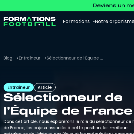
Deviens un m
Formations
Notre organism
Blog
Entraîneur
Sélectionneur de l’Équipe de France
Analyste Vidéo
Entraîneur
Article
Pour se former à l'analyse vidéo et à
l'analyse de la performance.
Sélectionneur de
l’Équipe de France
Agent de Joueurs FFF
Pour se préparer à l'examen d'agent FFF.
Dans cet article, nous explorerons le rôle du sélectionneur de 
de France, les enjeux associés à cette position, les meilleurs
entraîneurs de l’histoire des Bleus et les spéculations concern