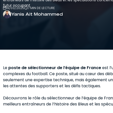
Entraîneur
futur occupant.
Pour se préparer au métier de coach et
19/03/2025
7 MIN DE LECTURE
d'éducateur.
Yanis Ait Mohammed
Le
poste de sélectionneur de l’équipe de France
est l’
complexes du football. Ce poste, situé au cœur des déb
seulement une expertise technique, mais également une
les attentes des supporters et les défis tactiques.
Découvrons le rôle du sélectionneur de l’équipe de Franc
meilleurs entraîneurs de l’histoire des Bleus et les spé