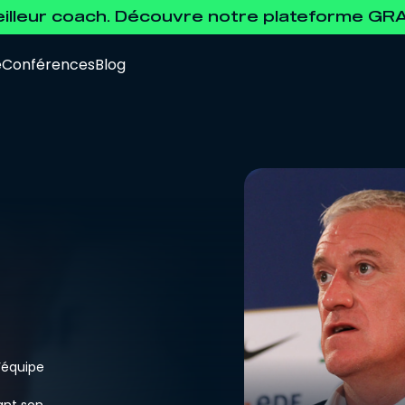
eilleur coach. Découvre notre plateforme G
e
Conférences
Blog
Data Analyst
Pour se former à l'analyse de la data.
Agent de Joueurs FIFA
Pour se préparer à l'examen d'agent FIFA.
l’équipe
ant son