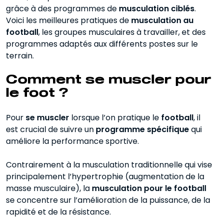
grâce à des programmes de
musculation ciblés
.
Programme musculation foot
Voici les meilleures pratiques de
musculation au
football
, les groupes musculaires à travailler, et des
Conseils pour intégrer la musculation
programmes adaptés aux différents postes sur le
football
terrain.
Erreurs à éviter durant la musculation
Comment se muscler pour
La musculation foot, en résumé
le foot ?
Pour
se muscler
lorsque l’on pratique le
football
, il
est crucial de suivre un
programme spécifique
qui
améliore la performance sportive.
Contrairement à la musculation traditionnelle qui vise
principalement l’hypertrophie (augmentation de la
masse musculaire), la
musculation pour le football
se concentre sur l’amélioration de la puissance, de la
rapidité et de la résistance.