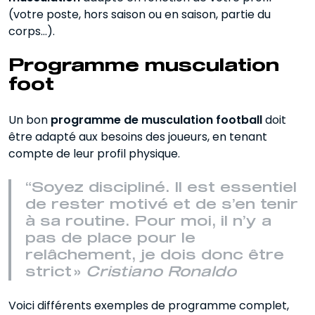
(votre poste, hors saison ou en saison, partie du
corps…).
Programme musculation
foot
Un bon
programme de musculation football
doit
être adapté aux besoins des joueurs, en tenant
compte de leur profil physique.
“Soyez discipliné. Il est essentiel
de rester motivé et de s’en tenir
à sa routine. Pour moi, il n’y a
pas de place pour le
relâchement, je dois donc être
strict »
Cristiano Ronaldo
Voici différents exemples de programme complet,