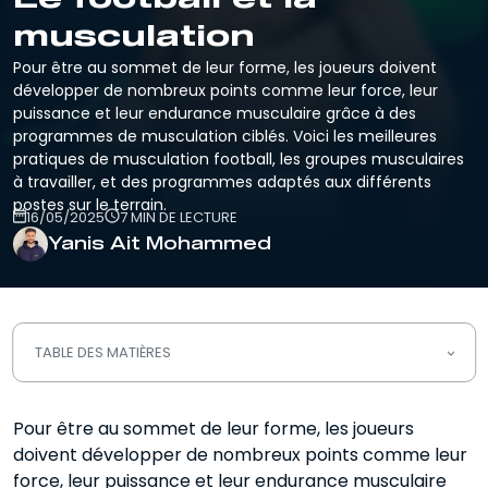
musculation
Pour être au sommet de leur forme, les joueurs doivent
développer de nombreux points comme leur force, leur
puissance et leur endurance musculaire grâce à des
programmes de musculation ciblés. Voici les meilleures
pratiques de musculation football, les groupes musculaires
à travailler, et des programmes adaptés aux différents
postes sur le terrain.
16/05/2025
7 MIN DE LECTURE
Yanis Ait Mohammed
TABLE DES MATIÈRES
Comment se muscler pour le foot ?
Pour être au sommet de leur forme, les joueurs
doivent développer de nombreux points comme leur
Les différents muscles à travailler dans
le foot
force, leur puissance et leur endurance musculaire