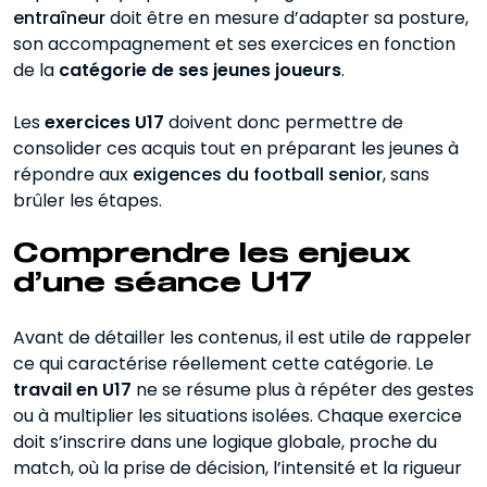
entraîneur
d’exécution
doit être en mesure d’adapter sa posture,
son accompagnement et ses exercices en fonction
Exercices U17 jeu collectif et
de la
catégorie de ses jeunes joueurs
.
organisation
Les
exercices U17
doivent donc permettre de
Exercices U17 transitions et intensité
consolider ces acquis tout en préparant les jeunes à
répondre aux
Exemple de séance U17
exigences du football senior
, sans
brûler les étapes.
Conseils pour adapter les exercices
U17 à votre groupe
Comprendre les enjeux
d’une séance U17
Exercice U17, ce qu’il faut retenir
Avant de détailler les contenus, il est utile de rappeler
ce qui caractérise réellement cette catégorie. Le
travail en U17
ne se résume plus à répéter des gestes
ou à multiplier les situations isolées. Chaque exercice
doit s’inscrire dans une logique globale, proche du
match, où la prise de décision, l’intensité et la rigueur