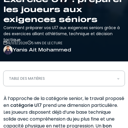
les joueurs aux
exigences séniors
Comment préparer vos U17 aux exigences seniors grâce à
des exercices alliant athlétisme, technique et décision
tactique.
19/03/2026
5 MIN DE LECTURE
Yanis Ait Mohammed
TABLE DES MATIÈRES
Comprendre les enjeux d’une séance
À l’approche de la catégorie senior, le travail proposé
U17
en
catégorie U17
prend une dimension particulière.
Les objectifs prioritaires d’un
Les joueurs disposent déjà d’une base technique
entraînement U17
solide avec compréhension du jeu plus fine et une
capacité physique en nette progression. Un
bon
Exercices U17 technique et vitesse