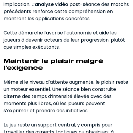
implication.
L’analyse vidéo
post-séance des matchs
précédents renforce cette compréhension en
montrant les applications concrètes
Cette démarche favorise l’autonomie et aide les
joueurs à devenir acteurs de leur progression, plutôt
que simples exécutants.
Maintenir le plaisir malgré
l’exigence
Même si le niveau d’attente augmente, le plaisir reste
un moteur essentiel. Une séance bien construite
alterne des temps d’intensité élevée avec des
moments plus libres, où les joueurs peuvent
s’exprimer et prendre des initiatives.
Le jeu reste un support central, y compris pour
travailler des aspects tactiques ou physiques, à