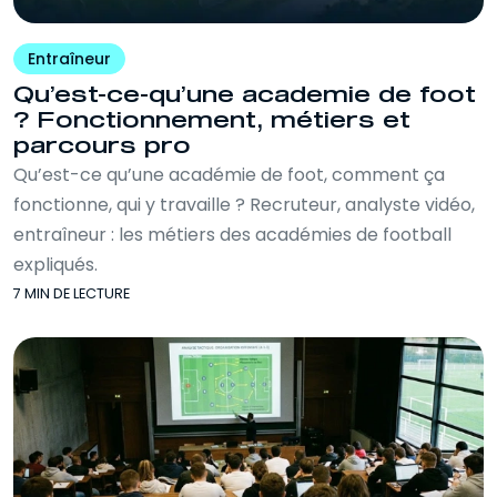
Entraîneur
Qu’est-ce-qu’une academie de foot
? Fonctionnement, métiers et
parcours pro
Qu’est-ce qu’une académie de foot, comment ça
fonctionne, qui y travaille ? Recruteur, analyste vidéo,
entraîneur : les métiers des académies de football
expliqués.
7 MIN DE LECTURE