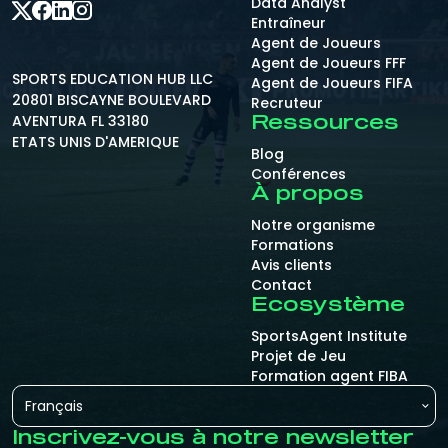
Data Analyst
Entraîneur
Agent de Joueurs
Agent de Joueurs FFF
SPORTS EDUCATION HUB LLC
Agent de Joueurs FIFA
20801 BISCAYNE BOULEVARD
Recruteur
AVENTURA FL 33180
Ressources
ETATS UNIS D'AMERIQUE
Blog
Conférences
À propos
Notre organisme
Formations
Avis clients
Contact
Ecosystème
SportsAgent Institute
Projet de Jeu
Formation agent FIBA
Français
Inscrivez-vous à notre newsletter