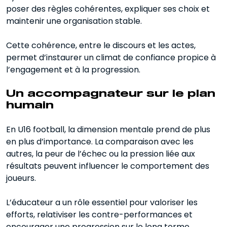
poser des règles cohérentes, expliquer ses choix et
maintenir une organisation stable.
Cette cohérence, entre le discours et les actes,
permet d’instaurer un climat de confiance propice à
l’engagement et à la progression.
Un accompagnateur sur le plan
humain
En U16 football, la dimension mentale prend de plus
en plus d’importance. La comparaison avec les
autres, la peur de l’échec ou la pression liée aux
résultats peuvent influencer le comportement des
joueurs.
L’éducateur a un rôle essentiel pour valoriser les
efforts, relativiser les contre-performances et
encourager une progression sur le long terme.