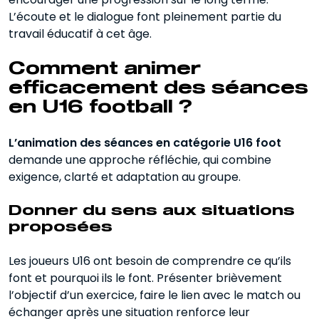
L’écoute et le dialogue font pleinement partie du
travail éducatif à cet âge.
Comment animer
efficacement des séances
en U16 football ?
L’animation des séances en catégorie U16 foot
demande une approche réfléchie, qui combine
exigence, clarté et adaptation au groupe.
Donner du sens aux situations
proposées
Les joueurs U16 ont besoin de comprendre ce qu’ils
font et pourquoi ils le font. Présenter brièvement
l’objectif d’un exercice, faire le lien avec le match ou
échanger après une situation renforce leur