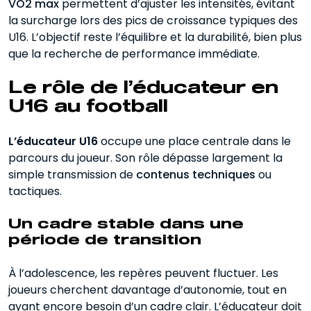
VO2 max
permettent d’ajuster les intensités, évitant
la surcharge lors des pics de croissance typiques des
U16. L’objectif reste l’équilibre et la durabilité, bien plus
que la recherche de performance immédiate.
Le rôle de l’éducateur en
U16 au football
L’éducateur U16
occupe une place centrale dans le
parcours du joueur. Son rôle dépasse largement la
simple transmission de
contenus techniques
ou
tactiques.
Un cadre stable dans une
période de transition
À l’adolescence, les repères peuvent fluctuer. Les
joueurs cherchent davantage d’autonomie, tout en
ayant encore besoin d’un cadre clair. L’éducateur doit