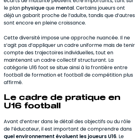
écarts de maturité peuvent être importants, tant sur
le plan
physique
que
mental
. Certains joueurs ont
déjà un gabarit proche de l’adulte, tandis que d’autres
sont encore en pleine croissance.
Cette diversité impose une approche nuancée. Il ne
s’agit pas d’appliquer un cadre uniforme mais de tenir
compte des trajectoires individuelles, tout en
maintenant un cadre collectif structurant. La
catégorie U16 foot se situe ainsi à la frontière entre
football de formation et football de compétition plus
affirmé.
Le cadre de pratique en
U16 football
Avant d’entrer dans le détail des objectifs ou du rôle
de l’éducateur, il est important de comprendre dans
quel environnement évoluent les joueurs U16
. Le