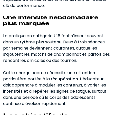
clé de performance.
Une intensité hebdomadaire
plus marquée
La pratique en catégorie U16 foot s’inscrit souvent
dans un rythme plus soutenu. Deux à trois séances
par semaine deviennent courantes, auxquelles
s’ajoutent les matchs de championnat et parfois des
rencontres amicales ou des tournois.
Cette charge accrue nécessite une attention
particulière portée à la
récupération
. L’éducateur
doit apprendre à moduler les contenus, à varier les
intensités et à repérer les signes de fatigue, surtout
dans une période où le corps des adolescents
continue d’évoluer rapidement.