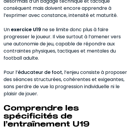
désormais d’un bagage technique et tactique
conséquent mais doivent encore apprendre à
Exercices U19 orientés technique et
l’exprimer avec constance, intensité et maturité.
prise d’information
Exercices U19 centrés sur le jeu
Un
exercice U19
ne se limite donc plus à faire
collectif
progresser le joueur. Il vise surtout à l’amener vers
une autonomie de jeu, capable de répondre aux
Exercices U19 gérer les temps forts et
contraintes physiques, tactiques et mentales du
les déséquilibres
football adulte.
Exemple de séance U19
Pour l’
éducateur de foot
, l’enjeu consiste à proposer
Conseils pour adapter les exercices
des séances structurées, cohérentes et exigeantes,
U19 à votre effectif
sans perdre de vue la progression individuelle ni le
plaisir de jouer.
Exercice U19 ce qu’il faut retenir
Comprendre les
spécificités de
l’entraînement U19