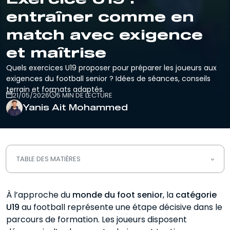
entraîner comme en
match avec exigence
et maîtrise
Quels exercices U19 proposer pour préparer les joueurs aux
exigences du football senior ? Idées de séances, conseils
terrain et formats adaptés.
21/05/2026
5 MIN DE LECTURE
Yanis Ait Mohammed
TABLE DES MATIÈRES
Comprendre les spécificités de
À l’approche du
l’entraînement U19
monde du foot senior
, la
catégorie
U19
au football représente une étape décisive dans le
Les objectifs prioritaires d’un exercice
parcours de formation. Les joueurs disposent
U19