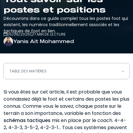
postes et positions
Découvrons dans ce guide complet tous les postes foot qui
existent, les numéros traditionnellement associés et les
tactiques de foot en lien.
05/09/2025
7 MIN DE LECTURE
Yanis Ait Mohammed
TABLE DES MATIÈRES
Quels sont les postes au foot ?
Si vous êtes sur cet article, il est probable que vous
connaissiez déjà le foot et certains des postes les plus
Le numéro 1 Le poste de gardien de
but
connus. Comme vous le savez, chaque poste sur le
terrain a son importance, variable en fonction des
Les numéros 2-3 Les postes de
schémas tactiques
mis en place par le coach. 4-4-
latéraux
2, 4-3-3, 3-5-2, 4-2-3-1… Tous ces systèmes peuvent