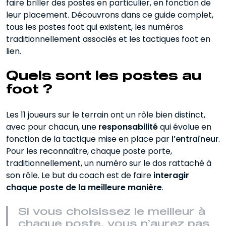
faire briller des postes en particulier, en fonction de
Les numéros 4-5 Les postes de
défenseurs centraux
leur placement. Découvrons dans ce guide complet,
tous les postes foot qui existent, les numéros
Le numéro 6 Le poste de milieu de
traditionnellement associés et les tactiques foot en
terrain défensif
lien.
Les numéro 7 et 11 Les postes d’ailiers
Quels sont les postes au
Le numéro 8 Le poste de milieu de
foot ?
terrain central
Les 11 joueurs sur le terrain ont un rôle bien distinct,
Le numéro 9 Le poste d’avant-centre
avec pour chacun, une
responsabilité
qui évolue en
Le numéro 10 Le poste de milieu de
fonction de la tactique mise en place par
l’entraîneur
.
terrain offensif
Pour les reconnaître, chaque poste porte,
traditionnellement, un numéro sur le dos rattaché à
Tableau récapitulatif des postes foot
son rôle. Le but du coach est de faire
interagir
chaque poste de la meilleure manière
Quel est le poste le plus dur au foot ?
.
Quel poste est fait pour moi ?
Si vous choisissez le meilleur à
chaque poste, vous n’aurez pas