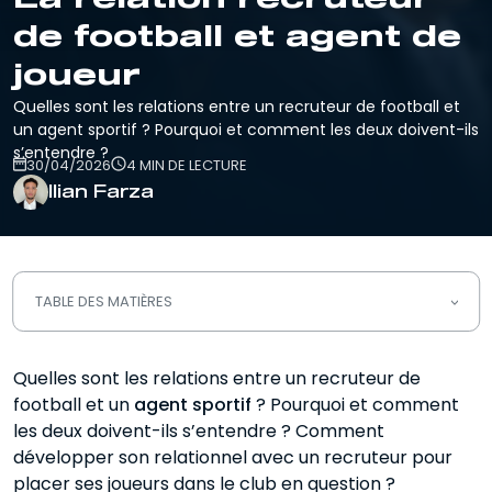
de football et agent de
joueur
Quelles sont les relations entre un recruteur de football et
un agent sportif ? Pourquoi et comment les deux doivent-ils
s’entendre ?
30/04/2026
4 MIN DE LECTURE
Ilian Farza
TABLE DES MATIÈRES
Les différences entre un recruteur de
Quelles sont les relations entre un recruteur de
football et un agent de joueur
football et un
agent sportif
? Pourquoi et comment
La relation recruteur / agent de joueur
les deux doivent-ils s’entendre ? Comment
développer son relationnel avec un recruteur pour
Les conseils pour les futurs agents de
placer ses joueurs dans le club en question ?
joueurs